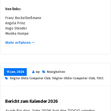
Von links:
Franz Bockelbeßmann
Angela Prinz
Hugo Stender
Monika Humpe
Mehr erfahren
15 Jan. 2026
wp
Neuigkeiten
Telgter Oldie Computer Club
,
Telgter-Oldie-Computer-Club
,
TOCC
Bericht zum Kalender 2026
Auch für das Jahr 2026 hat der TOCC wieder