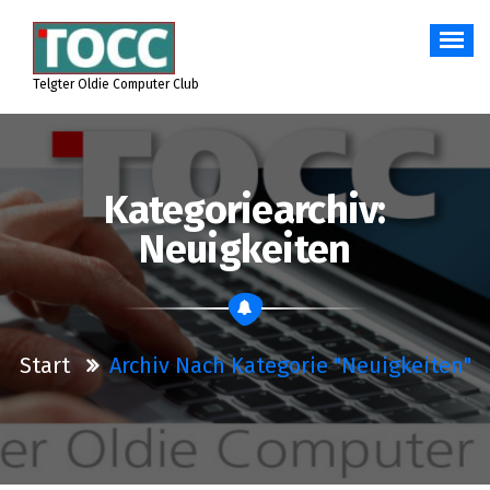
Zum
Inhalt
springen
Telgter Oldie Computer Club
Kategoriearchiv:
Neuigkeiten
Start
Archiv Nach Kategorie "Neuigkeiten"